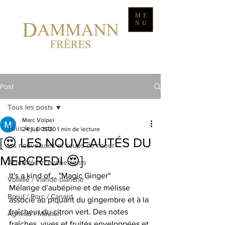
ME
NU
Post
Tous les posts
Marc Volpei
Tous les posts
24 juil. 2020
1 min de lecture
[😍 LES NOUVEAUTÉS DU
les nouveautés et coups de coeur
MERCREDI 😍]
Actualités et événements
It's a kind of... "Magic Ginger"
Volaille / Viande blanche
Mélange d’aubépine et de mélisse 
Bœuf / Porc / Canard
associé au piquant du gingembre et à la 
fraîcheur du citron vert. Des notes 
Agneau / Mouton
fraîches, vives et fruités enveloppées et 