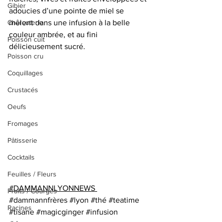
Gibier
adoucies d’une pointe de miel se 
Charcuterie
mêlent dans une infusion à la belle 
couleur ambrée, et au fini 
Poisson cuit
délicieusement sucré. 
Poisson cru
Coquillages
Crustacés
Oeufs
Fromages
Pâtisserie
Cocktails
Feuilles / Fleurs
#DAMMANNLYONNEWS
Fruits / Courges
#dammannfrères
#lyon
#thé
#teatime
Racines
#tisane
#magicginger
#infusion