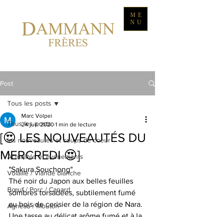
ME
NU
Post
Tous les posts
Marc Volpei
Tous les posts
24 juil. 2020
1 min de lecture
[😍 LES NOUVEAUTÉS DU
les nouveautés et coups de coeur
MERCREDI 😍]
Actualités et événements
"Sakura Souchong"
Volaille / Viande blanche
Thé noir du Japon aux belles feuilles 
Bœuf / Porc / Canard
sombres torsadées, subtilement fumé 
au bois de cerisier de la région de Nara. 
Agneau / Mouton
Une tasse au délicat arôme fumé et à la 