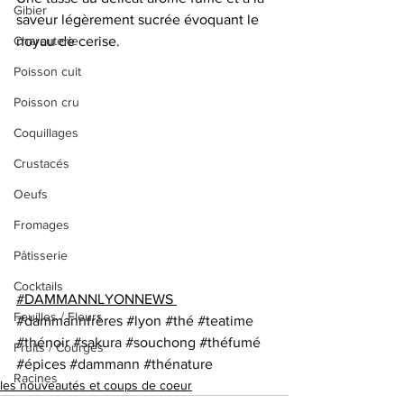
Gibier
saveur légèrement sucrée évoquant le 
Charcuterie
noyau de cerise.
Poisson cuit
Poisson cru
Coquillages
Crustacés
Oeufs
Fromages
Pâtisserie
Cocktails
#DAMMANNLYONNEWS
Feuilles / Fleurs
#dammannfrères
#lyon
#thé
#teatime
#thénoir
#sakura
#souchong
#théfumé
Fruits / Courges
#épices
#dammann
#thénature
Racines
les nouveautés et coups de coeur