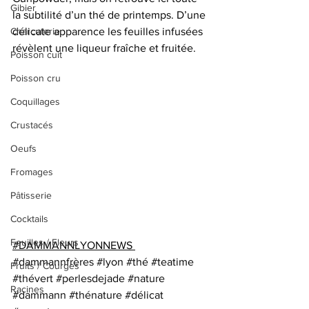
Gibier
la subtilité d’un thé de printemps. D’une 
Charcuterie
délicate apparence les feuilles infusées 
révèlent une liqueur fraîche et fruitée.
Poisson cuit
Poisson cru
Coquillages
Crustacés
Oeufs
Fromages
Pâtisserie
Cocktails
Feuilles / Fleurs
#DAMMANNLYONNEWS
#dammannfrères
#lyon
#thé
#teatime
Fruits / Courges
#thévert
#perlesdejade
#nature
Racines
#dammann
#thénature
#délicat