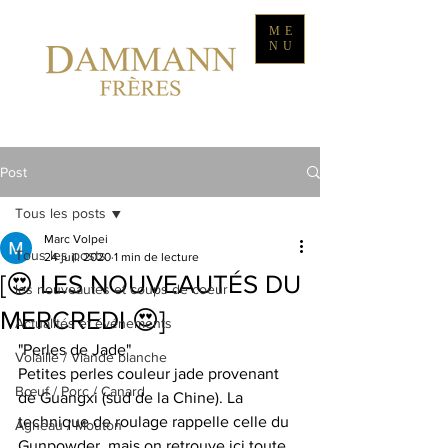
ME
NU
Post
Tous les posts
Marc Volpei
Tous les posts
24 juil. 2020
1 min de lecture
[😍 LES NOUVEAUTÉS DU
les nouveautés et coups de coeur
MERCREDI 😍]
Actualités et événements
"Perles de Jade"
Volaille / Viande blanche
Petites perles couleur jade provenant 
Bœuf / Porc / Canard
de Guangxi (sud de la Chine). La 
technique de roulage rappelle celle du 
Agneau / Mouton
Gunpowder, mais on retrouve ici toute 