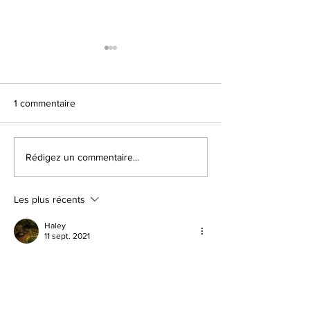
1 commentaire
😍 ENJOY SUMM
Rédigez un commentaire...
😍 LES COUPS DE
COEUR DE L'ÉQUIPE 😍
Les plus récents
Haley
11 sept. 2021
This was great to read thank you. 
J'aime
Répondre