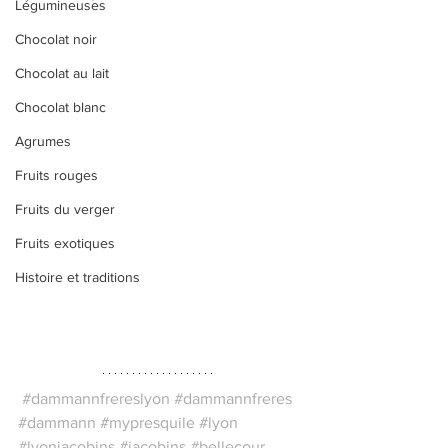
Légumineuses
Chocolat noir
Chocolat au lait
Chocolat blanc
Agrumes
Fruits rouges
Fruits du verger
Fruits exotiques
Histoire et traditions
#dammannfrereslyon
#dammannfreres
#dammann
#mypresquile
#lyon
#lyonjacobins
#jacobins
#bellecour