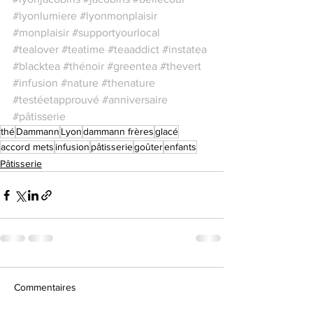
#lyonlumiere
#lyonmonplaisir
#monplaisir
#supportyourlocal
#tealover
#teatime
#teaaddict
#instatea
#blacktea
#thénoir
#greentea
#thevert
#infusion
#nature
#thenature
#testéetapprouvé
#anniversaire
#pâtisserie
thé
Dammann
Lyon
dammann frères
glacé
accord mets
infusion
pâtisserie
goûter
enfants
Pâtisserie
Commentaires