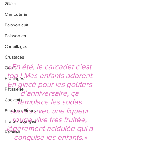
Gibier
Charcuterie
Poisson cuit
Poisson cru
Coquillages
Crustacés
«En été, le carcadet c’est 
Oeufs
top ! Mes enfants adorent.
Fromages
En glacé pour les goûters 
Pâtisserie
d’anniversaire, ça 
Cocktails
remplace les sodas 
sucrés avec une liqueur 
Feuilles / Fleurs
rouge vive très fruitée, 
Fruits / Courges
légèrement acidulée qui a 
Racines
conquise les enfants.»