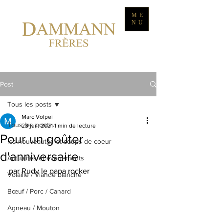
ME
NU
Post
Tous les posts
Marc Volpei
Tous les posts
23 juil. 2021
1 min de lecture
Pour un goûter
les nouveautés et coups de coeur
d'anniversaire
Actualités et événements
par Rudy le papa rocker
Volaille / Viande blanche
Bœuf / Porc / Canard
Agneau / Mouton