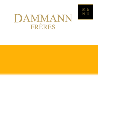
ME
NU