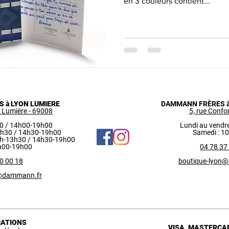
en 3 couleurs contient...
 à LYON LUMIERE
DAMMANN FRÈRES à
s Lumière - 69008
5, rue Confor
30 / 14h00-19h00
Lundi au vendre
13h30 / 14h30-19h00
Samedi : 1
0h-13h30 / 14h30-19h00
h00-19h00
04 78 37
0 00 18
boutique-lyon
e@dammann.fr
ATIONS
VISA, MASTERCAR