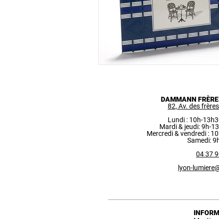
DAMMANN FRÈRES
82, Av. des frère
Lundi : 10h-13h
Mardi & jeudi: 9h-
Mercredi & vendredi
: 1
Samedi: 9
04 37 9
lyon-lumier
INFORM