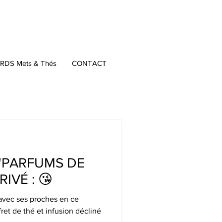
Connectez-vous
DS Mets & Thés
CONTACT
 "PARFUMS DE
IVÉ : 😘
t avec ses proches en ce
et de thé et infusion décliné