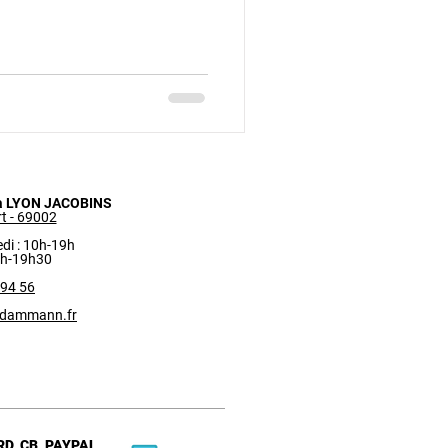
 LYON JACOBINS
t - 69002​
di : 10h-19h
0h-19h30
 94 56
@dammann.fr
D, CB, PAYPAL