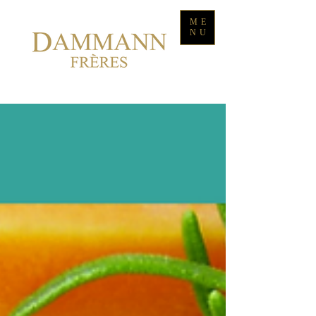
ME
NU