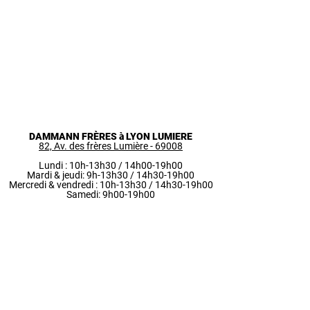
DAMMANN FRÈRES à LYON LUMIERE
82, Av. des frères Lumière - 69008
Lundi : 10h-13h30 / 14h00-19h00
Mardi & jeudi: 9h-13h30 / 14h30-19h00
Mercredi & vendredi
: 10h-13h30 / 14h30-19h00
Samedi: 9h00-19h00
04 37 90 00 18
lyon-lumiere@dammann.fr
DAMMANN FRÈRES à LYON JACOBINS
5, rue Confort - 69002​
Lundi au vendredi : 10h-19h