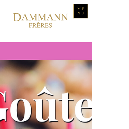
ME
NU