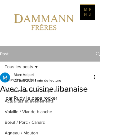
ME
NU
Post
Tous les posts
Marc Volpei
Tous les posts
23 juil. 2021
1 min de lecture
Avec la cuisine libanaise
les nouveautés et coups de coeur
par Rudy le papa rocker
Actualités et événements
Volaille / Viande blanche
Bœuf / Porc / Canard
Agneau / Mouton