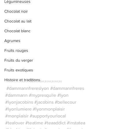
Légumineuses
Chocolat noir
Chocolat au lait
Chocolat blanc
Agrumes
Fruits rouges
Fruits du verger
Fruits exotiques
Histoire et traditions
#dammannfrereslyon
#dammannfreres
#dammann
#mypresquile
#lyon
#lyonjacobins
#jacobins
#bellecour
#lyonlumiere
#lyonmonplaisir
#monplaisir
#supportyourlocal
#tealover
#teatime
#teaaddict
#instatea