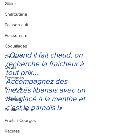
Gibier
Charcuterie
Poisson cuit
Poisson cru
Coquillages
«Quand il fait chaud, on 
Crustacés
recherche la fraîcheur à 
Oeufs
tout prix...
Fromages
Accompagnez des 
mezzés libanais avec un 
Pâtisserie
thé glacé à la menthe et 
Cocktails
c'est le paradis !»
Feuilles / Fleurs
Fruits / Courges
Racines