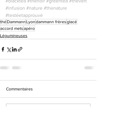
#blacktea
#thénoir
#greentea
#thevert
#infusion
#nature
#thenature
#testéetapprouvé
thé
Dammann
Lyon
dammann frères
glacé
accord mets
apéro
Légumineuses
Commentaires
Rédigez un commentaire...