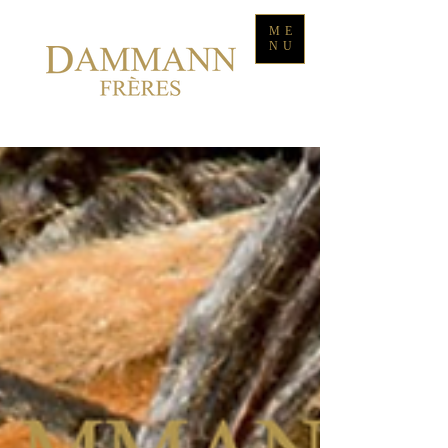
ME
NU